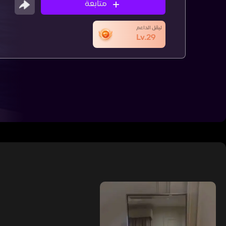
متابعة
ليڤل الداعم
Lv.29