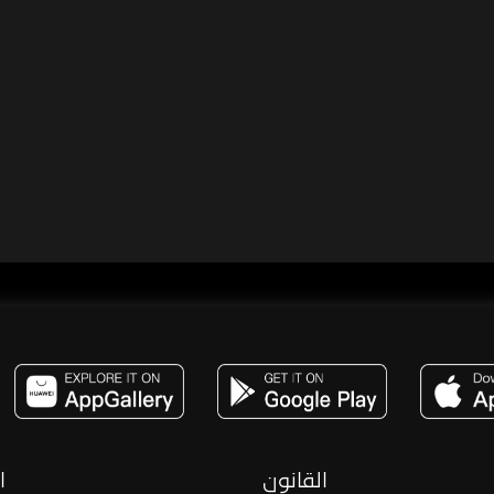
مساحة,صوت,ترفيه,العاب,هدايا,بث مباشر ,تحديات,مباشر,جاكو,موسيقى,دعم بث
القانون
ا