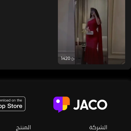
1420
JACO, Live, PK, Live Streaming, Gift, Game, Entertainment, filters , Audio , effects , guests , donation,
الشركة
المنتج