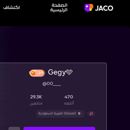
الصفحة
اكتشاف
الرئيسية
Gegy🩵
@00____
29
29.3K
470
أتابعه
متابعين
المملكة العربية السعودية