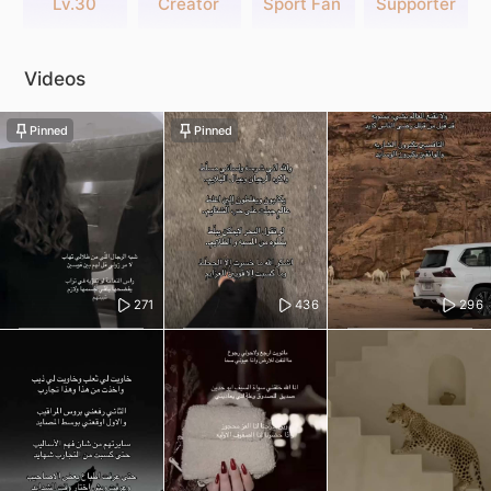
Lv.30
Creator
Sport Fan
Supporter
Videos
Pinned
Pinned
271
436
296