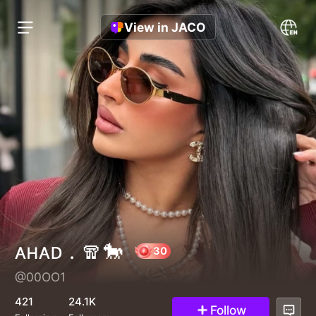
View in JACO
ᴀʜᴀᴅ . 🧣🐎
@00OO1
30
421
24.1K
Follow